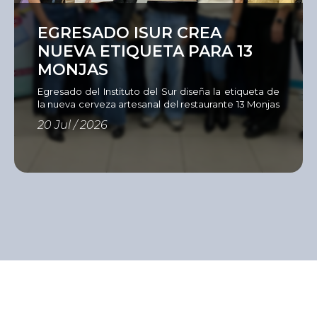
Ver
EGRESADO ISUR CREA
NUEVA ETIQUETA PARA 13
MONJAS
Egresado del Instituto del Sur diseña la etiqueta de
la nueva cerveza artesanal del restaurante 13 Monjas
Como parte de su compromiso con una formación
20 Jul / 2026
estrechamente vinculada al entorno profesional, la
Unidad Académica de Diseño del Instituto del Sur,
en alianza con el restaurante 13
Monjas, la cervecería Servus y Sandy Color,
desarrolló el Concurso de Diseño de Etiqueta para
Cerveza Artesanal, una iniciativa […]