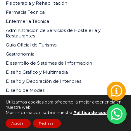
Fisioterapia y Rehabilitación
Farmacia Técnica
Enfermería Técnica
Administración de Servicios de Hostelería y
Restaurantes
Guía Oficial de Turismo
Gastronomía
Desarrollo de Sistemas de Información
Diseño Gráfico y Multimedia
Diseño y Decoración de Interiores
Diseño de Modas
Utilizamos cookies para ofrecerte la mejor experiencia en
nuestra web.
Más información sobre nuestra
Política de cookies
INSTITUTO DE EDUCACIÓN SUPERIOR PRIVADO DEL
Aceptar
Rechazar
SUR RM-073-2024-MINEDU