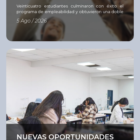
EMPLEABILIDAD
Veinticuatro estudiantes culminaron con éxito el
programa de empleabilidad y obtuvieron una doble
certificación del Instituto del Sur e International
5 Ago / 2026
Youth Foundation (IYF). Con el objetivo de fortalecer
las competencias que hoy demanda el mercado
laboral, el Instituto del Sur (ISUR) culminó una nueva
edición del Programa de Empleabilidad
desarrollado mediante la metodología Passport to
[…]
Ver
NUEVAS OPORTUNIDADES