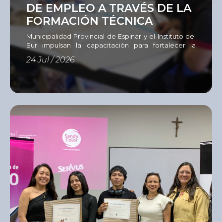
DE EMPLEO A TRAVÉS DE LA
FORMACIÓN TÉCNICA
Municipalidad Provincial de Espinar y el Instituto del
Sur impulsan la capacitación para fortalecer la
empleabilidad La Municipalidad Provincial de
24 Jul / 2026
Espinar, en coordinación con el Instituto del Sur
(ISUR), desarrollan un programa de capacitación
dirigido a 60 personas en situación de
vulnerabilidad, entre jóvenes, adultos y
emprendedores que buscan adquirir nuevas
competencias, actualizar sus conocimientos o
aprender un […]