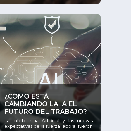
sector productivo, la Unidad
Académica de Diseño del Instituto del
Sur, en alianza con el restaurante 13
Monjas y la cervecería Servus,
desarrolla […]
er
¿CÓMO ESTÁ
CAMBIANDO LA IA EL
FUTURO DEL TRABAJO?
La Inteligencia Artificial y las nuevas
expectativas de la fuerza laboral fueron