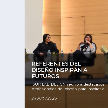
estudiantes. Más que una semana de
[…]
Ver
REFERENTES DEL
DISEÑO INSPIRAN A
FUTUROS
PROFESIONALES
ISUR LAB DESIGN reunió a destacados
profesionales del diseño para inspirar a
estudiantes de la DUA Diseño Con el
objetivo de fortalecer la formación
24 Jun / 2026
académica y acercar a los estudiantes a
experiencias reales del sector