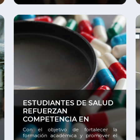
de moda “Perú Abstracto” en las
instalaciones de Servus, donde los
estudiantes presentaron propuestas
que combinaron creatividad, técnica e
identidad […]
Ver
V
ESTUDIANTES DE SALUD
REFUERZAN
COMPETENCIA EN
FARMACOVIGILANCIA
Con el objetivo de fortalecer la
formación académica y promover el