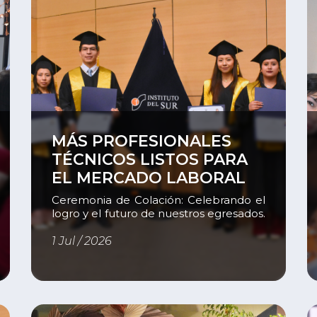
Ver
V
MÁS PROFESIONALES
TÉCNICOS LISTOS PARA
EL MERCADO LABORAL
Ceremonia de Colación: Celebrando el
logro y el futuro de nuestros egresados.
El pasado 17 de junio, el Instituto del Sur
celebró la ceremonia de colación de
1 Jul / 2026
sus egresados, un acontecimiento que
reconoce la culminación de una
importante etapa de formación y el
inicio de nuevos retos y oportunidades
en el ámbito profesional. La ceremonia