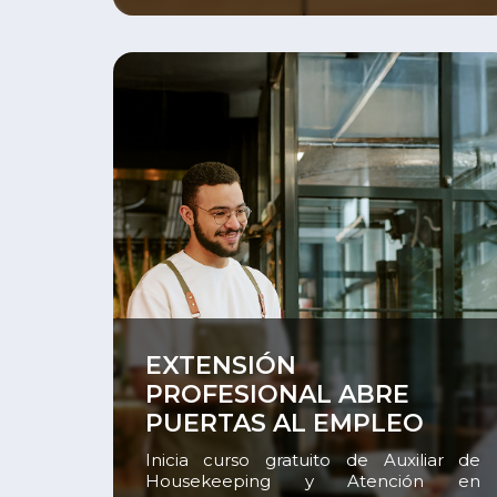
profesional, la Unidad Académica de
Diseño del Instituto del Sur realizó el
pasado 11 de junio una nueva edición
de […]
Ver
EXTENSIÓN
PROFESIONAL ABRE
PUERTAS AL EMPLEO
JUVENIL
Inicia curso gratuito de Auxiliar de
Housekeeping y Atención en