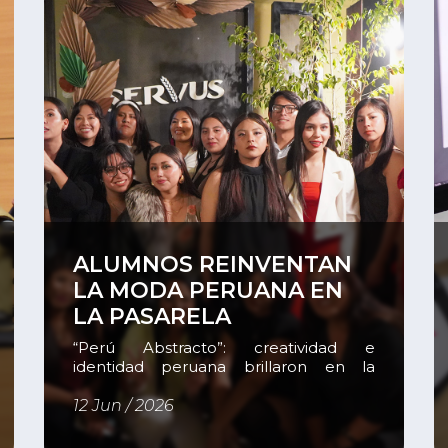
[…]
Ver
V
ALUMNOS REINVENTAN
LA MODA PERUANA EN
LA PASARELA
“Perú Abstracto”: creatividad e
identidad peruana brillaron en la
pasarela estudiantil Como parte de la
formación práctica de la carrera de
12 Jun / 2026
Diseño de Modas del Instituto del Sur,
el pasado 5 de junio se realizó el desfile