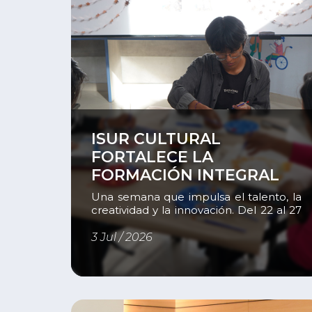
Ver
ISUR CULTURAL
FORTALECE LA
FORMACIÓN INTEGRAL
Una semana que impulsa el talento, la
creatividad y la innovación. Del 22 al 27
de junio, el Instituto del Sur realizó una
nueva edición de ISUR Cultural, una
3 Jul / 2026
iniciativa orientada a fortalecer la vida
estudiantil mediante actividades que
promueven la participación, la
integración, la convivencia y la
expresión del talento de nuestros