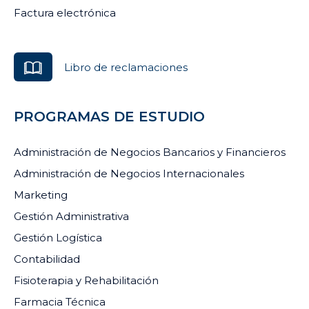
Factura electrónica
Rafael Andrés Longhi
María del Pilar
Saravia
Llamoca Requena
r.longhi.saravia@isur.edu.p
m.llamoca.requena@isur.e
e
du.pe
Libro de reclamaciones
PROGRAMAS DE ESTUDIO
Administración de Negocios Bancarios y Financieros
Administración de Negocios Internacionales
Marketing
Gestión Administrativa
Margeory Lucila
Liliam Marianela
Gestión Logística
Gómez Suico
Espezúa Bustinza
Contabilidad
m.gomez.suico@isur.edu.
l.espezua.bustinza@isur.e
pe
du.pe
Fisioterapia y Rehabilitación
Farmacia Técnica