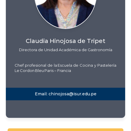
Mery Laccacta
Gerson Delgado
Alccahuaman
Farfan
m.laccacta.alccahuaman
g.delgado.farfan@isur.edu
Claudia Hinojosa de Tripet
@isur.edu.pe
.pe
Directora de Unidad Académica de Gastronomía
Chef profesional de la Escuela de Cocina y Pastelería
Le Cordon Bleu Paris – Francia
Email:
chinojosa@isur.edu.pe
Vanesa Condori
Virginia Barreda
Uracahua
Ramirez
v.condori.uracahua@isur.e
v.barreda.ramirez@isur.ed