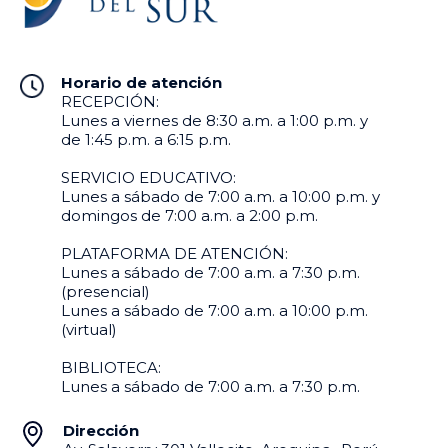
Mosqueira
La Peña
k.mosqueira.mosqueira@is
d.rodriguez.delapena@isu
ur.edu.pe
r.edu.pe
Horario de atención
RECEPCIÓN:
Lunes a viernes de 8:30 a.m. a 1:00 p.m. y
de 1:45 p.m. a 6:15 p.m.
SERVICIO EDUCATIVO:
Lunes a sábado de 7:00 a.m. a 10:00 p.m. y
domingos de 7:00 a.m. a 2:00 p.m.
PLATAFORMA DE ATENCIÓN:
Lunes a sábado de 7:00 a.m. a 7:30 p.m.
(presencial)
Javier Oswaldo
Carlos César Trujillo
Lunes a sábado de 7:00 a.m. a 10:00 p.m.
Macedo Portillo
Vera
(virtual)
j.macedo.portillo@isur.ed
c.trujillo.vera@isur.edu.pe
u.pe
BIBLIOTECA:
Lunes a sábado de 7:00 a.m. a 7:30 p.m.
Dirección