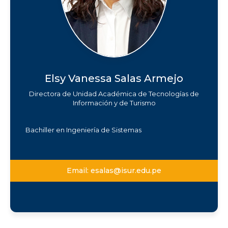
José Pardo
Elvis Cáceres
Villanueva
Edson Vasquez
j.pardo.linares@isur.edu.p
ecaceres@isur.edu.pe
e
e.vasquez.manrique@isur.
edu.pe
Elsy Vanessa Salas Armejo
Directora de Unidad Académica de Tecnologías de
Información y de Turismo
Bachiller en Ingeniería de Sistemas
Email:
esalas@isur.edu.pe
Diego Ponce Cornejo
Arturo Mollo Mamani
dponce@isur.edu.pe
a.mollo.mamani@isur.edu.
pe