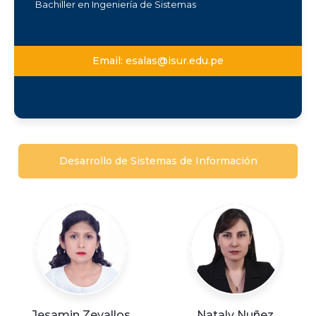
Bachiller en Ingeniería de Sistemas
Email:
esalas@isur.edu.pe
Glenny Santos Parra
Eduardo Deustua
Carrasco
g.santos.parra@isur.edu.p
e.deustua.carrasco@isur.e
Jorge Escobedo
Ignacio Rivera
e
du.pe
Pajuelo
Castillo
Desarrollo de Sistemas de Información
j.escobedo.pajuelo@isur.e
j.rivera.castillo@isur.edu.p
du.pe
e
Sandra Chicaña
Beatriz Almonte
Jesamin Zevallos
Nataly Nuñez
Huanca
Velarde