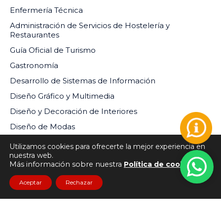
Enfermería Técnica
Administración de Servicios de Hostelería y
Restaurantes
Guía Oficial de Turismo
Gastronomía
Desarrollo de Sistemas de Información
Rosario Angelica
Charles Ricardo
Diseño Gráfico y Multimedia
Castillo Ureta
Salomón Bernedo
Diseño y Decoración de Interiores
Arce
rcastillo@isur.edu.pe
Diseño de Modas
c.bernedo.arce@isur.edu.
pe
Utilizamos cookies para ofrecerte la mejor experiencia en
nuestra web.
Más información sobre nuestra
Política de cookies
Aceptar
Rechazar
INSTITUTO DE EDUCACIÓN SUPERIOR PRIVADO DEL
SUR RM-073-2024-MINEDU
Todos los derechos reservados
Sitio web desarrollado por
Macanudo Marketing