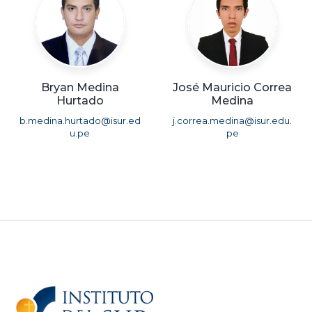
Bryan Medina
José Mauricio Correa
Hurtado
Medina
b.medina.hurtado@isur.ed
j.correa.medina@isur.edu.
u.pe
pe
Katlin Mosqueira
Delia Rodriguez De