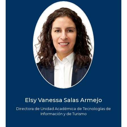
Salomón Bernedo
Romero
pe
Arce
f.llaguno.romero@isur.edu
c.bernedo.arce@isur.edu.
.pe
pe
Fabricio Sebastián
Humberto Denny
Fuentes Rodríguez
Altuna Sotomayor
f.fuentes.rodriguez@isur.e
h.altuna.sotomayor@isur.e
Reynaldo Bedoya
Jorge Escobedo
du.pe
du.pe
Montañez
Pajuelo
r.bedoya.montanez@isur.
j.escobedo.pajuelo@isur.e
Mónica Berckholtz
Juan Manuel
edu.pe
du.pe
Benavides
Gonzales Polar
Elsy Vanessa Salas Armejo
m.berckholtz.benavides@i
j.gonzales.polar@isur.edu.
Directora de Unidad Académica de Tecnologías de
sur.edu.pe
pe
Información y de Turismo