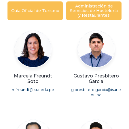
Administración de
Guía Oficial de Turismo
Servicios de Hostelería
y Restaurantes
Marcela Freundt
Gustavo Presbitero
Soto
Garcia
mfreundt@isur.edu.pe
g.presbitero.garcia@isur.e
du.pe