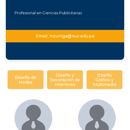
Profesional en Ciencias Publicitarias
Email:
mzuniga@isur.edu.pe
Diseño y
Diseño
Diseño de
Decoración de
Gráfico y
Modas
Interiores
Multimedia