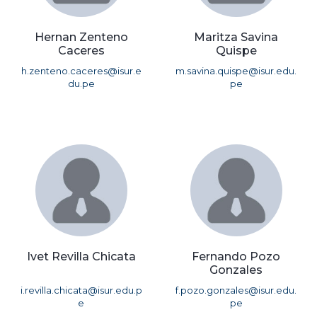
Hernan Zenteno
Maritza Savina
Caceres
Quispe
h.zenteno.caceres@isur.e
m.savina.quispe@isur.edu.
du.pe
pe
Ivet Revilla Chicata
Fernando Pozo
Gonzales
i.revilla.chicata@isur.edu.p
f.pozo.gonzales@isur.edu.
e
pe