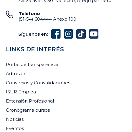
Av. Salaverry 301 Vallecito, Arequipa- Perú
Teléfono
(51-54) 604444 Anexo 100
Síguenos en:
Isabel Patricia
Werner Álvaro Nieto
LINKS DE INTERÉS
Oviedo Vela
Arana
i.oviedo.vela@isur.edu.pe
w.nieto.arana@isur.edu.pe
Portal de transparencia
Admisión
Convenios y Convalidaciones
ISUR Emplea
Extensión Profesional
Cronograma cursos
Noticias
Eventos