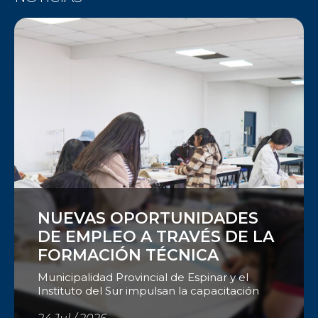
mediante la metodología Passport to […]
Ver
NUEVAS OPORTUNIDADES
DE EMPLEO A TRAVÉS DE LA
FORMACIÓN TÉCNICA
Municipalidad Provincial de Espinar y el
Instituto del Sur impulsan la capacitación
para fortalecer la empleabilidad
La Municipalidad Provincial de Espinar, en