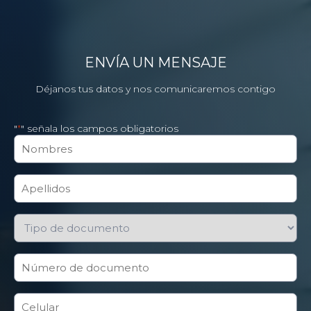
ENVÍA UN MENSAJE
Déjanos tus datos y nos comunicaremos contigo
"
" señala los campos obligatorios
*
Nombres
*
Apellidos
*
Tipo
de
documento
*
Número
de
documento
*
Celular
*