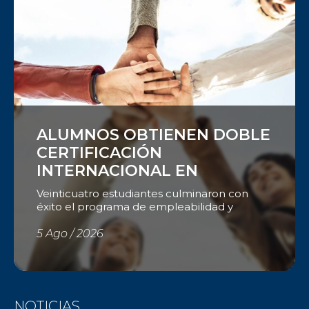
Ver
ALUMNOS OBTIENEN DOBLE
CERTIFICACIÓN
INTERNACIONAL EN
EMPLEABILIDAD
Veinticuatro estudiantes culminaron con
éxito el programa de empleabilidad y
obtuvieron una doble certificación del
Instituto del Sur e International Youth
5 Ago / 2026
Foundation (IYF). Con el objetivo de
fortalecer las competencias que hoy
demanda el mercado laboral, el Instituto del
Sur (ISUR) culminó una nueva edición del
Programa de Empleabilidad desarrollado
NOTICIAS