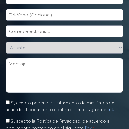
Teléfono
Correo
electrónico
*
Asunto
*
Mensaje
*
Política
Sí, acepto permitir el Tratamiento de mis Datos de
de
acuerdo al documento contenido en el siguiente
link
.
*
datos
*
Política
Sí, acepto la Política de Privacidad, de acuerdo al
de
documento contenido en el siguiente
link
.
*