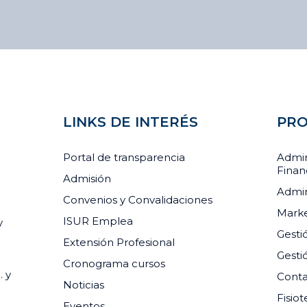
capacitación dirigido a 60 personas en
situación de vulnerabilidad, entre
jóvenes, adultos y emprendedores
que buscan adquirir nuevas
competencias, actualizar sus
conocimientos o aprender un […]
LINKS DE INTERÉS
PRO
Portal de transparencia
Admin
Finan
Admisión
Admin
Convenios y Convalidaciones
Marke
ISUR Emplea
y
Gesti
Extensión Profesional
Gesti
Cronograma cursos
. y
Conta
Noticias
Fisiot
Eventos