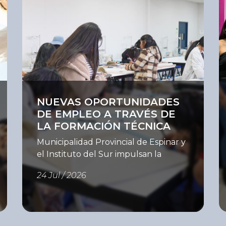
Ver
V
NUEVAS OPORTUNIDADES
DE EMPLEO A TRAVÉS DE
LA FORMACIÓN TÉCNICA
Municipalidad Provincial de Espinar y
el Instituto del Sur impulsan la
capacitación para fortalecer la
24 Jul / 2026
empleabilidad La Municipalidad
Provincial de Espinar, en coordinación
con el Instituto del Sur (ISUR),
desarrollan un programa de