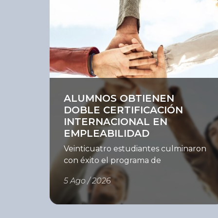
Ver
ALUMNOS OBTIENEN
DOBLE CERTIFICACIÓN
INTERNACIONAL EN
EMPLEABILIDAD
Veinticuatro estudiantes culminaron
con éxito el programa de
empleabilidad y obtuvieron una
5 Ago / 2026
doble certificación del Instituto del
Sur e International Youth
Foundation (IYF). Con el objetivo de