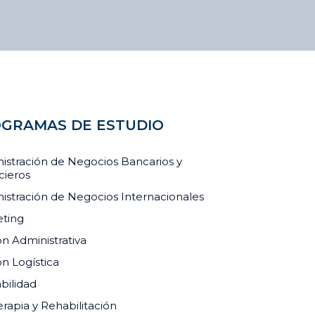
Instituto del Sur, en alianza con
el restaurante 13
Monjas, la cervecería Servus y Sandy
Color, desarrolló el Concurso de
Diseño de Etiqueta para Cerveza
Artesanal, una iniciativa […]
GRAMAS DE ESTUDIO
istración de Negocios Bancarios y
cieros
istración de Negocios Internacionales
ting
ón Administrativa
ón Logística
bilidad
erapia y Rehabilitación