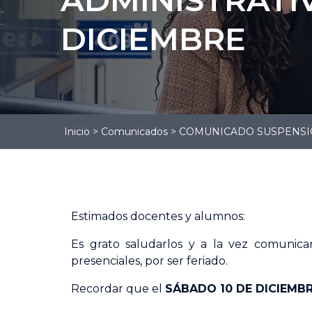
Gestión
Administrativa
DICIEMBRE
Gestión Logística
Contabilidad
Inicio
>
Comunicados
>
COMUNICADO SUSPENSIÓN
Estimados docentes y alumnos:
Es grato saludarlos y a la vez comunica
presenciales, por ser feriado.
Recordar que el
SÁBADO 10 DE DICIEMB