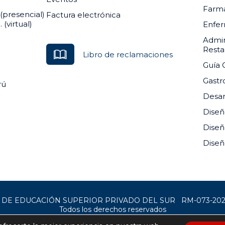
Farma
(presencial)
Factura electrónica
(virtual)
Enfer
Admin
Resta
Libro de reclamaciones
Guía 
Gast
rú
Desar
Diseñ
Diseñ
Diseñ
O DE EDUCACIÓN SUPERIOR PRIVADO DEL SUR RM-073-20
Todos los derechos reservados
Sitio web desarrollado por
Macanudo Marketing