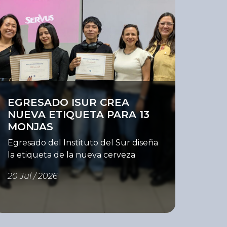
er
EGRESADO ISUR CREA
NUEVA ETIQUETA PARA 13
MONJAS
Egresado del Instituto del Sur diseña
la etiqueta de la nueva cerveza
artesanal del restaurante 13 Monjas
20 Jul / 2026
Como parte de su compromiso con
una formación estrechamente
vinculada al entorno profesional, la
Unidad Académica de Diseño del