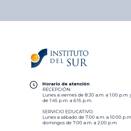
fortalecer las competencias que hoy
demanda el mercado laboral, el
Instituto del Sur (ISUR) culminó una
nueva edición del Programa de
Empleabilidad desarrollado mediante
la metodología Passport to […]
Horario de atención
RECEPCIÓN:
Lunes a viernes de 8:30 a.m. a 1:00 p.m. 
de 1:45 p.m. a 6:15 p.m.
SERVICIO EDUCATIVO:
Lunes a sábado de 7:00 a.m. a 10:00 p.m
domingos de 7:00 a.m. a 2:00 p.m.