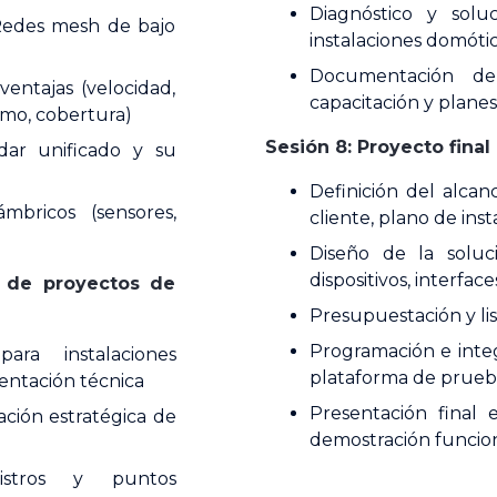
Diagnóstico y sol
Redes mesh de bajo
instalaciones domóti
Documentación de
ventajas (velocidad,
capacitación y plan
umo, cobertura)
Sesión 8: Proyecto final
dar unificado y su
Definición del alca
ámbricos (sensores,
cliente, plano de inst
Diseño de la solució
dispositivos, interface
n de proyectos de
Presupuestación y lis
Programación e inte
ara instalaciones
plataforma de prue
entación técnica
Presentación final
ación estratégica de
demostración funcio
egistros y puntos