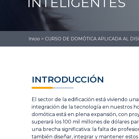
INTELIGENTES
Gestión
Administrativa
Gestión Logística
Contabilidad
Inicio
>
CURSO DE DOMÓTICA APLICADA AL DIS
INTRODUCCIÓN
El sector de la edificación está viviendo una
integración de la tecnología en nuestros ho
domótica está en plena expansión, con pro
superará los 100 mil millones de dólares pa
una brecha significativa: la falta de profesi
también diseñar, integrar y mantener estos