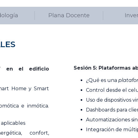
ología
Plana Docente
Inve
LES
Sesión 5: Plataformas ab
 en el edificio
¿Qué es una
platafo
Smart Home y Smart
Control desde el cel
Uso de dispositivos v
mótica e inmótica.
Dashboards para clien
Automatizaciones si
 aplicables
Integración de múlti
rgética, confort,