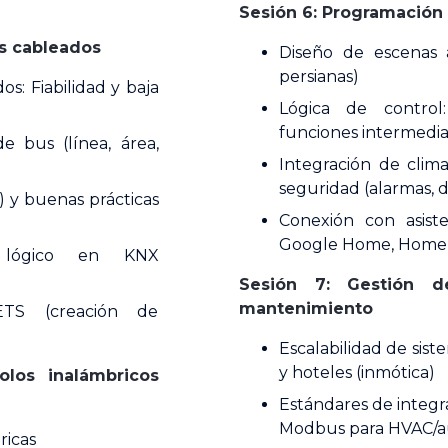
Sesión 6: Programación
os cableados
Diseño de escenas a
persianas)
os: Fiabilidad y baja
Lógica de control:
funciones intermedia
e bus (línea, área,
Integración de clima
seguridad (alarmas, 
) y buenas prácticas
Conexión con asist
Google Home, Home A
y lógico en KNX
Sesión 7: Gestión d
mantenimiento
ETS (creación de
Escalabilidad de siste
y hoteles (inmótica)
olos inalámbricos
Estándares de integra
Modbus para HVAC/a
ricas