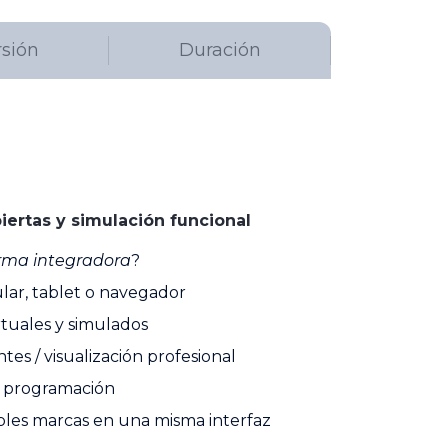
rsión
Duración
iertas y simulación funcional
rma integradora
?
ular, tablet o navegador
irtuales y simulados
tes / visualización profesional
n programación
ples marcas en una misma interfaz