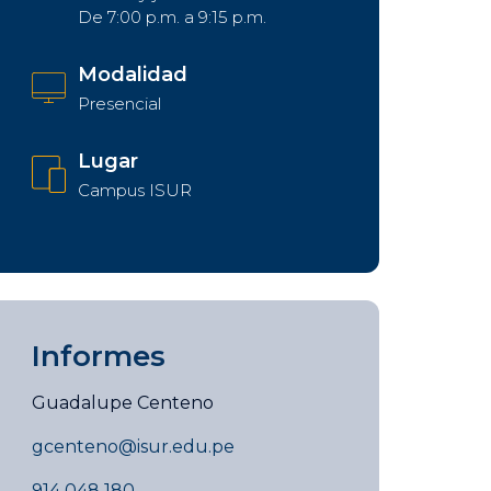
De 7:00 p.m. a 9:15 p.m.
Modalidad
Presencial
Lugar
Campus ISUR
Informes
Guadalupe Centeno
gcenteno@isur.edu.pe
914 048 180