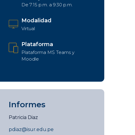
De 7:15 p.m. a 9:30 p.m.
Modalidad
Virtual
Plataforma
Plataforma MS Teams y
Moodle
Informes
Patricia Diaz
pdiaz@isur.edu.pe