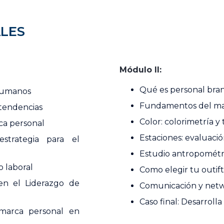
LES
Módulo II:
Qué es personal bra
humanos
Fundamentos del ma
tendencias
Color: colorimetría y 
ca personal
Estaciones: evaluació
strategia para el
Estudio antropométr
 laboral
Como elegir tu outift
en el Liderazgo de
Comunicación y net
Caso final: Desarroll
marca personal en