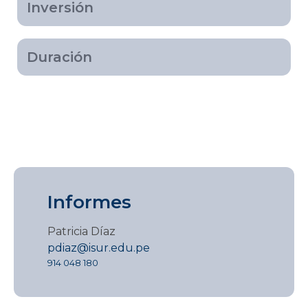
Inversión
Duración
Informes
Patricia Díaz
pdiaz@isur.edu.pe
914 048 180