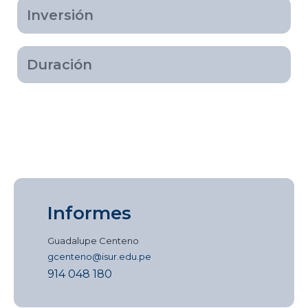
Inversión
Duración
Informes
Guadalupe Centeno
gcenteno@isur.edu.pe
914 048 180