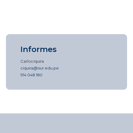
Informes
Carlos Iquira
ciquira@isur.edu.pe
914 048 180