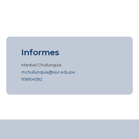
Informes
Maribel Chullunquía
mchullunquia@isur.edu.pe
958104592