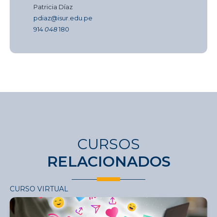
Patricia Díaz
pdiaz@isur.edu.pe
914
048
180
CURSOS
RELACIONADOS
CURSO VIRTUAL