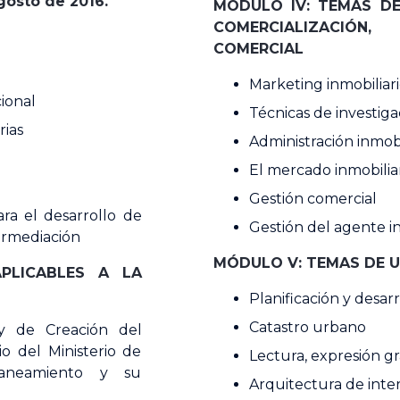
agosto de 2016.
MÓDULO IV: TEMAS DE
COMERCIALIZACIÓN
COMERCIAL
Marketing inmobiliar
ional
Técnicas de investig
rias
Administración inmobi
El mercado inmobilia
Gestión comercial
ra el desarrollo de
Gestión del agente in
termediación
MÓDULO V: TEMAS DE 
PLICABLES A LA
Planificación y desar
Catastro urbano
ey de Creación del
io del Ministerio de
Lectura, expresión gr
Saneamiento y su
Arquitectura de inter