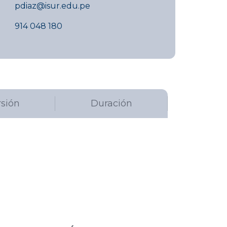
pdiaz@isur.edu.pe
914 048 180
rsión
Duración