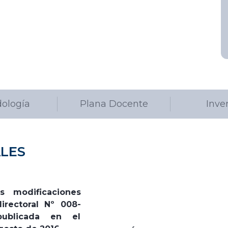
ología
Plana Docente
Inve
LES
as modificaciones
irectoral Nº 008-
publicada en el