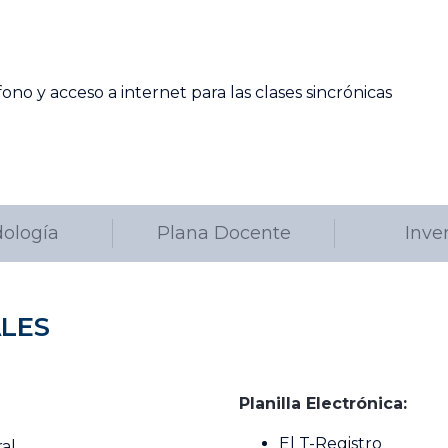
no y acceso a internet para las clases sincrónicas
ología
Plana Docente
Inve
LES
Planilla Electrónica:
El T-Registro
al