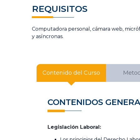
REQUISITOS
Computadora personal,
cámara web, micrófo
y asíncronas.
Contenido del Curso
Metod
CONTENIDOS GENERA
Legislación Laboral:
Los principios del Derecho Labor