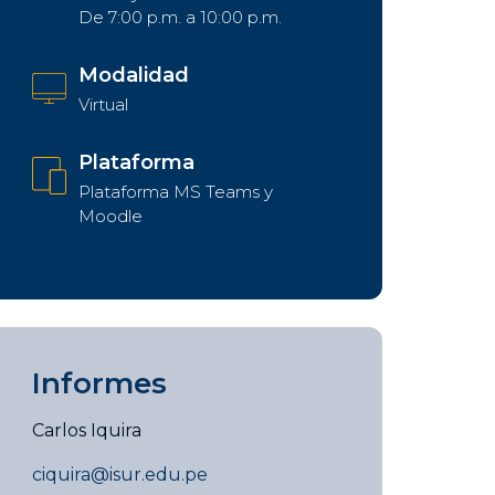
De 7:00 p.m. a 10:00 p.m.
Modalidad
Virtual
Plataforma
Plataforma MS Teams y
Moodle
Informes
Carlos Iquira
ciquira@isur.edu.pe