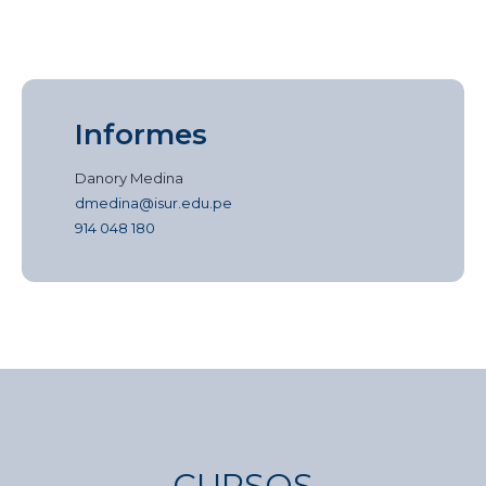
Informes
Danory Medina
dmedina@isur.edu.pe
914 048 180
CURSOS