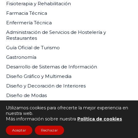
Fisioterapia y Rehabilitación
Farmacia Técnica
Enfermería Técnica
Administración de Servicios de Hostelería y
Restaurantes
Guía Oficial de Turismo
Gastronomía
Desarrollo de Sistemas de Información
Diseño Gráfico y Multimedia
Diseño y Decoración de Interiores
Diseño de Modas
Utilizamos cookies para ofrecerte la mejor experiencia en
nuestra web.
Más información sobre nuestra
Política de cookies
INSTITUTO DE EDUCACIÓN SUPERIOR PRIVADO DEL
Aceptar
Rechazar
SUR RM-073-2024-MINEDU