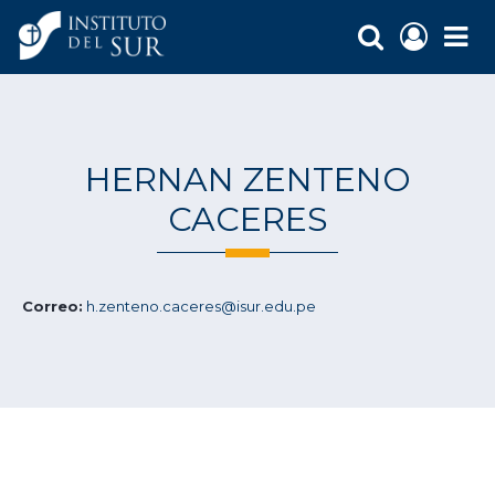
HERNAN ZENTENO
CACERES
Correo:
h.zenteno.caceres@isur.edu.pe