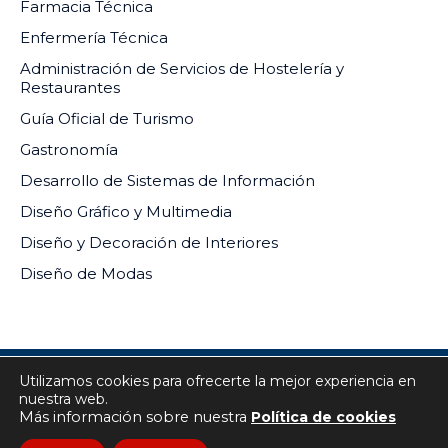
Farmacia Técnica
Enfermería Técnica
Administración de Servicios de Hostelería y
Restaurantes
Guía Oficial de Turismo
Gastronomía
Desarrollo de Sistemas de Información
Diseño Gráfico y Multimedia
Diseño y Decoración de Interiores
Diseño de Modas
Utilizamos cookies para ofrecerte la mejor experiencia en
INSTITUTO DE EDUCACIÓN SUPERIOR PRIVADO DEL
nuestra web.
SUR RM-073-2024-MINEDU
Más información sobre nuestra
Política de cookies
Todos los derechos reservados