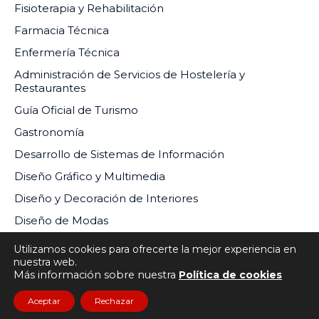
Fisioterapia y Rehabilitación
Farmacia Técnica
Enfermería Técnica
Administración de Servicios de Hostelería y
Restaurantes
Guía Oficial de Turismo
Gastronomía
Desarrollo de Sistemas de Información
Diseño Gráfico y Multimedia
Diseño y Decoración de Interiores
Diseño de Modas
Utilizamos cookies para ofrecerte la mejor experiencia en
nuestra web.
Más información sobre nuestra
Política de cookies
INSTITUTO DE EDUCACIÓN SUPERIOR PRIVADO DEL
Aceptar
Rechazar
SUR RM-073-2024-MINEDU