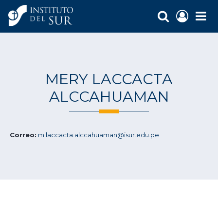
MERY LACCACTA
ALCCAHUAMAN
Correo:
m.laccacta.alccahuaman@isur.edu.pe