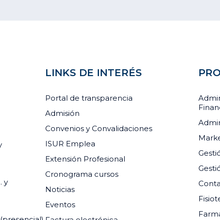
LINKS DE INTERÉS
PRO
Portal de transparencia
Admin
Finan
Admisión
Admin
Convenios y Convalidaciones
Marke
ISUR Emplea
y
Gesti
Extensión Profesional
Gesti
Cronograma cursos
. y
Conta
Noticias
Fisiot
Eventos
Farma
(presencial)
Factura electrónica