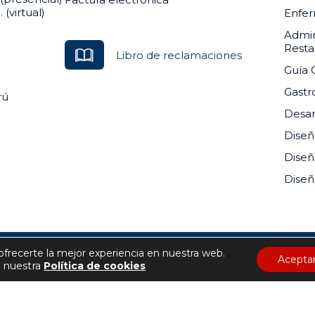
(virtual)
Enfer
Admin
Resta
Libro de reclamaciones
Guía 
Gast
rú
Desar
Diseñ
Diseñ
Diseñ
ofrecerte la mejor experiencia en nuestra web.
O DE EDUCACIÓN SUPERIOR PRIVADO DEL SUR RM-073-20
Acepta
 nuestra
Política de cookies
Todos los derechos reservados
Sitio web desarrollado por
Macanudo Marketing