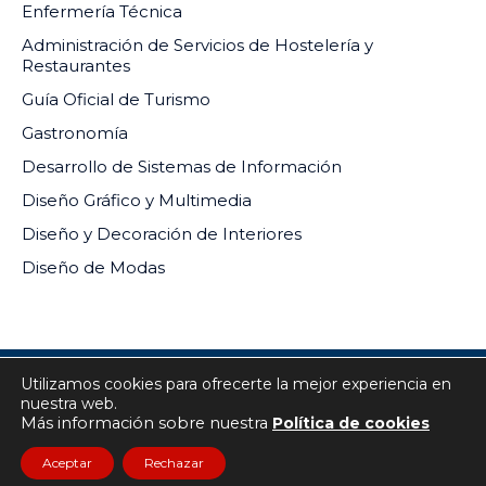
Enfermería Técnica
Administración de Servicios de Hostelería y
Restaurantes
Guía Oficial de Turismo
Gastronomía
Desarrollo de Sistemas de Información
Diseño Gráfico y Multimedia
Diseño y Decoración de Interiores
Diseño de Modas
Utilizamos cookies para ofrecerte la mejor experiencia en
INSTITUTO DE EDUCACIÓN SUPERIOR PRIVADO DEL
nuestra web.
SUR RM-073-2024-MINEDU
Más información sobre nuestra
Política de cookies
Todos los derechos reservados
Sitio web desarrollado por
Macanudo Marketing
Aceptar
Rechazar