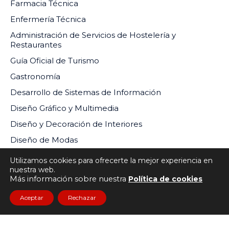
Farmacia Técnica
Enfermería Técnica
Administración de Servicios de Hostelería y
Restaurantes
Guía Oficial de Turismo
Gastronomía
Desarrollo de Sistemas de Información
Diseño Gráfico y Multimedia
Diseño y Decoración de Interiores
Diseño de Modas
Utilizamos cookies para ofrecerte la mejor experiencia en
nuestra web.
Más información sobre nuestra
Política de cookies
INSTITUTO DE EDUCACIÓN SUPERIOR PRIVADO DEL
Aceptar
Rechazar
SUR RM-073-2024-MINEDU
Todos los derechos reservados