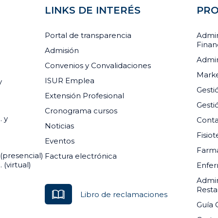
LINKS DE INTERÉS
PRO
Portal de transparencia
Admin
Finan
Admisión
Admin
Convenios y Convalidaciones
Marke
ISUR Emplea
y
Gesti
Extensión Profesional
Gesti
Cronograma cursos
. y
Conta
Noticias
Fisiot
Eventos
Farma
(presencial)
Factura electrónica
(virtual)
Enfer
Admin
Resta
Libro de reclamaciones
Guía 