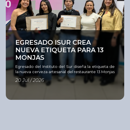
Ver
EGRESADO ISUR CREA
NUEVA ETIQUETA PARA 13
MONJAS
Egresado del Instituto del Sur diseña la etiqueta de
la nueva cerveza artesanal del restaurante 13 Monjas
Como parte de su compromiso con una formación
20 Jul / 2026
estrechamente vinculada al entorno profesional, la
Unidad Académica de Diseño del Instituto del Sur,
en alianza con el restaurante 13
Monjas, la cervecería Servus y Sandy Color,
desarrolló el Concurso de Diseño de Etiqueta para
Cerveza Artesanal, una iniciativa […]