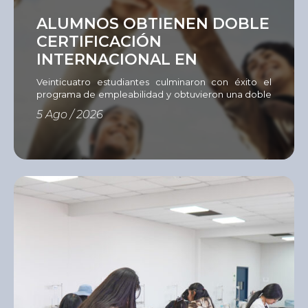
Ver
ALUMNOS OBTIENEN DOBLE
CERTIFICACIÓN
INTERNACIONAL EN
EMPLEABILIDAD
Veinticuatro estudiantes culminaron con éxito el
programa de empleabilidad y obtuvieron una doble
certificación del Instituto del Sur e International
5 Ago / 2026
Youth Foundation (IYF). Con el objetivo de fortalecer
las competencias que hoy demanda el mercado
laboral, el Instituto del Sur (ISUR) culminó una nueva
edición del Programa de Empleabilidad
desarrollado mediante la metodología Passport to
[…]