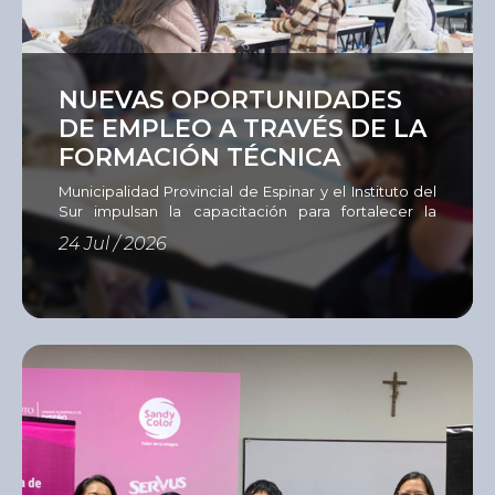
Ver
NUEVAS OPORTUNIDADES
DE EMPLEO A TRAVÉS DE LA
FORMACIÓN TÉCNICA
Municipalidad Provincial de Espinar y el Instituto del
Sur impulsan la capacitación para fortalecer la
empleabilidad La Municipalidad Provincial de
24 Jul / 2026
Espinar, en coordinación con el Instituto del Sur
(ISUR), desarrollan un programa de capacitación
dirigido a 60 personas en situación de
vulnerabilidad, entre jóvenes, adultos y
emprendedores que buscan adquirir nuevas
competencias, actualizar sus conocimientos o
aprender un […]