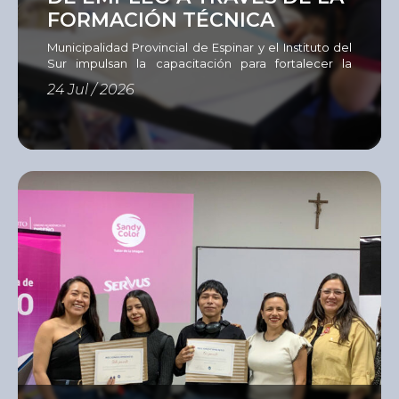
FORMACIÓN TÉCNICA
Municipalidad Provincial de Espinar y el Instituto del
Sur impulsan la capacitación para fortalecer la
empleabilidad La Municipalidad Provincial de
24 Jul / 2026
Espinar, en coordinación con el Instituto del Sur
(ISUR), desarrollan un programa de capacitación
dirigido a 60 personas en situación de
vulnerabilidad, entre jóvenes, adultos y
emprendedores que buscan adquirir nuevas
competencias, actualizar sus conocimientos o
aprender un […]
Ver