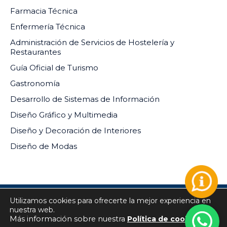
Farmacia Técnica
Enfermería Técnica
Administración de Servicios de Hostelería y
Restaurantes
Guía Oficial de Turismo
Gastronomía
Desarrollo de Sistemas de Información
Diseño Gráfico y Multimedia
Diseño y Decoración de Interiores
Diseño de Modas
Utilizamos cookies para ofrecerte la mejor experiencia en
INSTITUTO DE EDUCACIÓN SUPERIOR PRIVADO DEL
nuestra web.
SUR RM-073-2024-MINEDU
Más información sobre nuestra
Política de cookies
Todos los derechos reservados