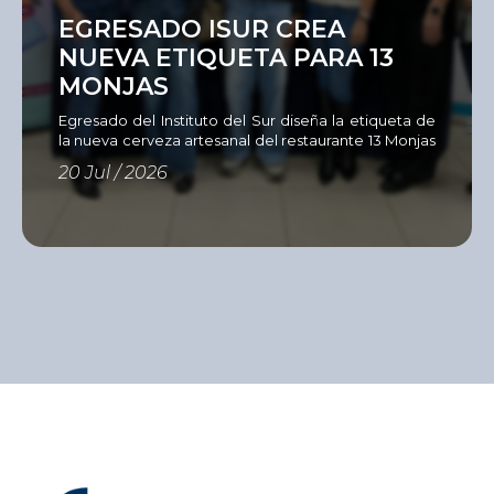
EGRESADO ISUR CREA
NUEVA ETIQUETA PARA 13
MONJAS
Egresado del Instituto del Sur diseña la etiqueta de
la nueva cerveza artesanal del restaurante 13 Monjas
Como parte de su compromiso con una formación
20 Jul / 2026
estrechamente vinculada al entorno profesional, la
Unidad Académica de Diseño del Instituto del Sur,
en alianza con el restaurante 13
Monjas, la cervecería Servus y Sandy Color,
desarrolló el Concurso de Diseño de Etiqueta para
Cerveza Artesanal, una iniciativa […]