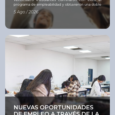
programa de empleabilidad y obtuvieron una doble
certificación del Instituto del Sur e International
5 Ago / 2026
Youth Foundation (IYF). Con el objetivo de fortalecer
las competencias que hoy demanda el mercado
laboral, el Instituto del Sur (ISUR) culminó una nueva
edición del Programa de Empleabilidad
desarrollado mediante la metodología Passport to
[…]
Ver
NUEVAS OPORTUNIDADES
DE EMPLEO A TRAVÉS DE LA