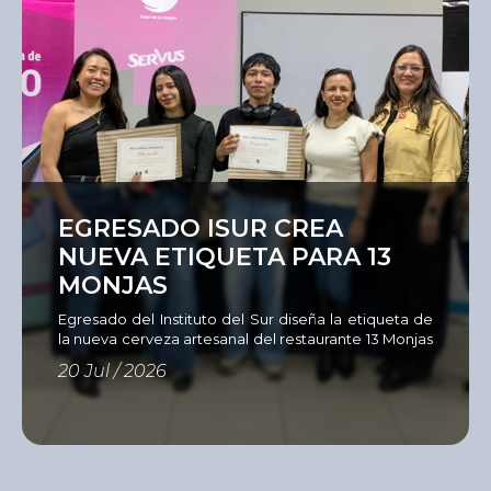
Ver
EGRESADO ISUR CREA
NUEVA ETIQUETA PARA 13
MONJAS
Egresado del Instituto del Sur diseña la etiqueta de
la nueva cerveza artesanal del restaurante 13 Monjas
Como parte de su compromiso con una formación
20 Jul / 2026
estrechamente vinculada al entorno profesional, la
Unidad Académica de Diseño del Instituto del Sur,
en alianza con el restaurante 13
Monjas, la cervecería Servus y Sandy Color,
desarrolló el Concurso de Diseño de Etiqueta para
Cerveza Artesanal, una iniciativa […]