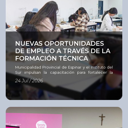
Ver
NUEVAS OPORTUNIDADES
DE EMPLEO A TRAVÉS DE LA
FORMACIÓN TÉCNICA
Municipalidad Provincial de Espinar y el Instituto del
Sur impulsan la capacitación para fortalecer la
empleabilidad La Municipalidad Provincial de
24 Jul / 2026
Espinar, en coordinación con el Instituto del Sur
(ISUR), desarrollan un programa de capacitación
dirigido a 60 personas en situación de
vulnerabilidad, entre jóvenes, adultos y
emprendedores que buscan adquirir nuevas
competencias, actualizar sus conocimientos o
aprender un […]