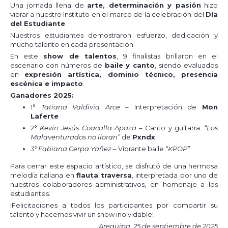
Una jornada llena de
arte, determinación y pasión
hizo
vibrar a nuestro Instituto en el marco de la celebración del
Día
del Estudiante
.
Nuestros estudiantes demostraron esfuerzo, dedicación y
mucho talento en cada presentación.
En este
show de talentos
, 9 finalistas brillaron en el
escenario con números de
baile y canto
, siendo evaluados
en
expresión artística, dominio técnico, presencia
escénica e impacto
.
Ganadores 2025:
1°
Tatiana Valdivia Arce
– Interpretación de
Mon
Laferte
2°
Kevin Jesús Coacalla Apaza
– Canto y guitarra:
“Los
Malaventurados no lloran”
de
Pxndx
3° Fabiana Cerpa Yañez
– Vibrante baile
“KPOP”
Para cerrar este espacio artístico, se disfrutó de una hermosa
melodía italiana en
flauta traversa
, interpretada por uno de
nuestros colaboradores administrativos, en homenaje a los
estudiantes.
¡Felicitaciones a todos los participantes por compartir su
talento y hacernos vivir un show inolvidable!
Arequipa, 25 de septiembre de 2025