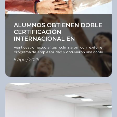
Ver
ALUMNOS OBTIENEN DOBLE
CERTIFICACIÓN
INTERNACIONAL EN
EMPLEABILIDAD
Veinticuatro estudiantes culminaron con éxito el
programa de empleabilidad y obtuvieron una doble
certificación del Instituto del Sur e International
5 Ago / 2026
Youth Foundation (IYF). Con el objetivo de fortalecer
las competencias que hoy demanda el mercado
laboral, el Instituto del Sur (ISUR) culminó una nueva
edición del Programa de Empleabilidad
desarrollado mediante la metodología Passport to
[…]