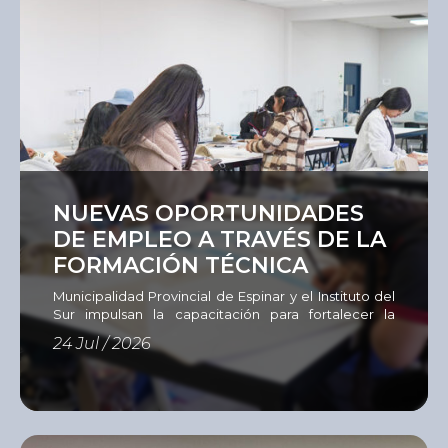
Ver
NUEVAS OPORTUNIDADES
DE EMPLEO A TRAVÉS DE LA
FORMACIÓN TÉCNICA
Municipalidad Provincial de Espinar y el Instituto del
Sur impulsan la capacitación para fortalecer la
empleabilidad La Municipalidad Provincial de
24 Jul / 2026
Espinar, en coordinación con el Instituto del Sur
(ISUR), desarrollan un programa de capacitación
dirigido a 60 personas en situación de
vulnerabilidad, entre jóvenes, adultos y
emprendedores que buscan adquirir nuevas
competencias, actualizar sus conocimientos o