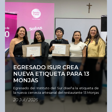
aprender un […]
Ver
EGRESADO ISUR CREA
NUEVA ETIQUETA PARA 13
MONJAS
Egresado del Instituto del Sur diseña la etiqueta de
la nueva cerveza artesanal del restaurante 13 Monjas
Como parte de su compromiso con una formación
20 Jul / 2026
estrechamente vinculada al entorno profesional, la
Unidad Académica de Diseño del Instituto del Sur,
en alianza con el restaurante 13