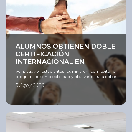
Ver
ALUMNOS OBTIENEN DOBLE
CERTIFICACIÓN
INTERNACIONAL EN
EMPLEABILIDAD
Veinticuatro estudiantes culminaron con éxito el
programa de empleabilidad y obtuvieron una doble
certificación del Instituto del Sur e International
5 Ago / 2026
Youth Foundation (IYF). Con el objetivo de fortalecer
las competencias que hoy demanda el mercado
laboral, el Instituto del Sur (ISUR) culminó una nueva
edición del Programa de Empleabilidad
desarrollado mediante la metodología Passport to
[…]