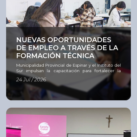
Ver
NUEVAS OPORTUNIDADES
DE EMPLEO A TRAVÉS DE LA
FORMACIÓN TÉCNICA
Municipalidad Provincial de Espinar y el Instituto del
Sur impulsan la capacitación para fortalecer la
empleabilidad La Municipalidad Provincial de
24 Jul / 2026
Espinar, en coordinación con el Instituto del Sur
(ISUR), desarrollan un programa de capacitación
dirigido a 60 personas en situación de
vulnerabilidad, entre jóvenes, adultos y
emprendedores que buscan adquirir nuevas
competencias, actualizar sus conocimientos o
aprender un […]