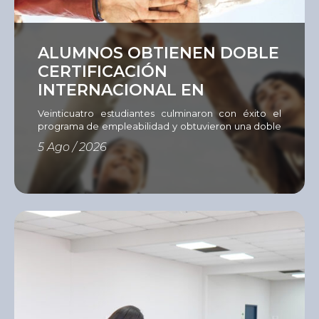
Ver
ALUMNOS OBTIENEN DOBLE
CERTIFICACIÓN
INTERNACIONAL EN
EMPLEABILIDAD
Veinticuatro estudiantes culminaron con éxito el
programa de empleabilidad y obtuvieron una doble
certificación del Instituto del Sur e International
5 Ago / 2026
Youth Foundation (IYF). Con el objetivo de fortalecer
las competencias que hoy demanda el mercado
laboral, el Instituto del Sur (ISUR) culminó una nueva
edición del Programa de Empleabilidad
desarrollado mediante la metodología Passport to
[…]