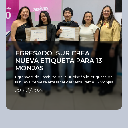
Ver
EGRESADO ISUR CREA
NUEVA ETIQUETA PARA 13
MONJAS
Egresado del Instituto del Sur diseña la etiqueta de
la nueva cerveza artesanal del restaurante 13 Monjas
Como parte de su compromiso con una formación
20 Jul / 2026
estrechamente vinculada al entorno profesional, la
Unidad Académica de Diseño del Instituto del Sur,
en alianza con el restaurante 13
Monjas, la cervecería Servus y Sandy Color,
desarrolló el Concurso de Diseño de Etiqueta para
Cerveza Artesanal, una iniciativa […]