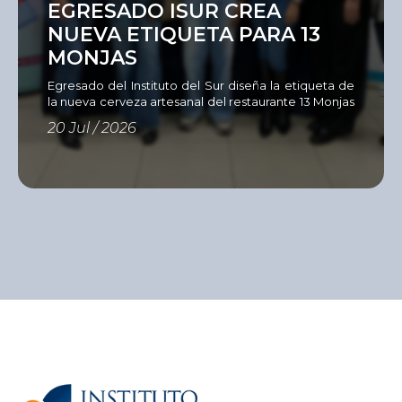
EGRESADO ISUR CREA
NUEVA ETIQUETA PARA 13
MONJAS
Egresado del Instituto del Sur diseña la etiqueta de
la nueva cerveza artesanal del restaurante 13 Monjas
Como parte de su compromiso con una formación
20 Jul / 2026
estrechamente vinculada al entorno profesional, la
Unidad Académica de Diseño del Instituto del Sur,
en alianza con el restaurante 13
Monjas, la cervecería Servus y Sandy Color,
desarrolló el Concurso de Diseño de Etiqueta para
Cerveza Artesanal, una iniciativa […]