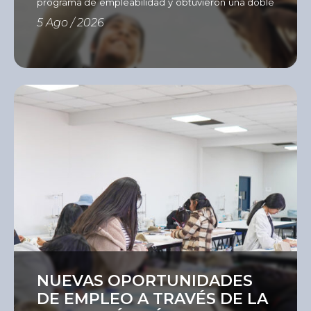
programa de empleabilidad y obtuvieron una doble
certificación del Instituto del Sur e International
5 Ago / 2026
Youth Foundation (IYF). Con el objetivo de fortalecer
las competencias que hoy demanda el mercado
laboral, el Instituto del Sur (ISUR) culminó una nueva
edición del Programa de Empleabilidad
desarrollado mediante la metodología Passport to
[…]
Ver
NUEVAS OPORTUNIDADES
DE EMPLEO A TRAVÉS DE LA