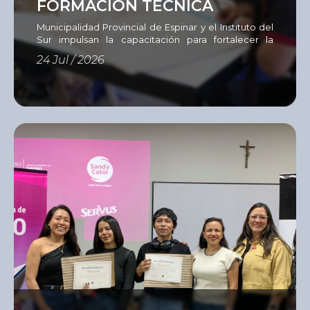
FORMACIÓN TÉCNICA
Municipalidad Provincial de Espinar y el Instituto del
Sur impulsan la capacitación para fortalecer la
empleabilidad La Municipalidad Provincial de
24 Jul / 2026
Espinar, en coordinación con el Instituto del Sur
(ISUR), desarrollan un programa de capacitación
dirigido a 60 personas en situación de
vulnerabilidad, entre jóvenes, adultos y
emprendedores que buscan adquirir nuevas
competencias, actualizar sus conocimientos o
aprender un […]
Ver