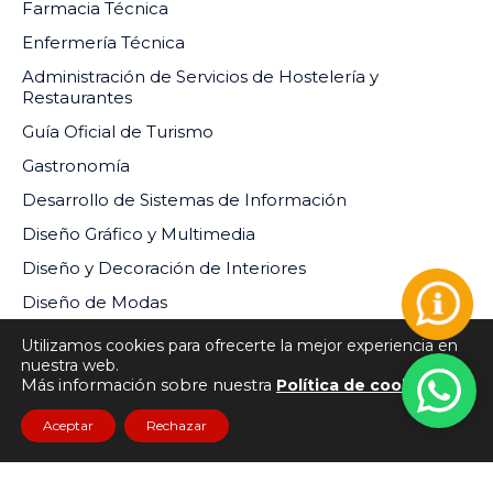
Farmacia Técnica
Enfermería Técnica
Administración de Servicios de Hostelería y
Restaurantes
Guía Oficial de Turismo
Gastronomía
Desarrollo de Sistemas de Información
Diseño Gráfico y Multimedia
Diseño y Decoración de Interiores
Diseño de Modas
Utilizamos cookies para ofrecerte la mejor experiencia en
nuestra web.
Más información sobre nuestra
Política de cookies
Aceptar
Rechazar
INSTITUTO DE EDUCACIÓN SUPERIOR PRIVADO DEL
SUR RM-073-2024-MINEDU
Todos los derechos reservados