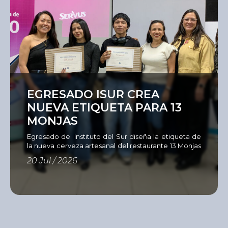
Ver
EGRESADO ISUR CREA
NUEVA ETIQUETA PARA 13
MONJAS
Egresado del Instituto del Sur diseña la etiqueta de
la nueva cerveza artesanal del restaurante 13 Monjas
Como parte de su compromiso con una formación
20 Jul / 2026
estrechamente vinculada al entorno profesional, la
Unidad Académica de Diseño del Instituto del Sur,
en alianza con el restaurante 13
Monjas, la cervecería Servus y Sandy Color,
desarrolló el Concurso de Diseño de Etiqueta para
Cerveza Artesanal, una iniciativa […]