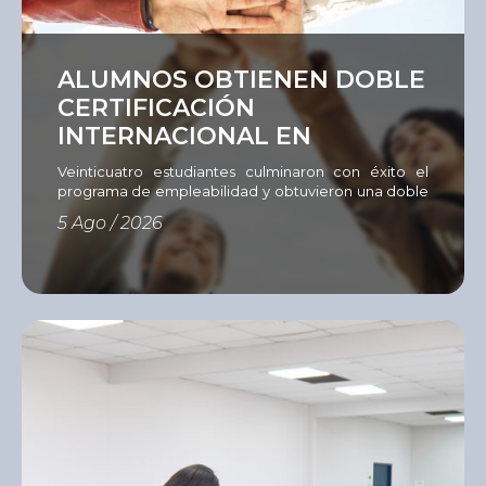
Ver
ALUMNOS OBTIENEN DOBLE
CERTIFICACIÓN
INTERNACIONAL EN
EMPLEABILIDAD
Veinticuatro estudiantes culminaron con éxito el
programa de empleabilidad y obtuvieron una doble
certificación del Instituto del Sur e International
5 Ago / 2026
Youth Foundation (IYF). Con el objetivo de fortalecer
las competencias que hoy demanda el mercado
laboral, el Instituto del Sur (ISUR) culminó una nueva
edición del Programa de Empleabilidad
desarrollado mediante la metodología Passport to
[…]