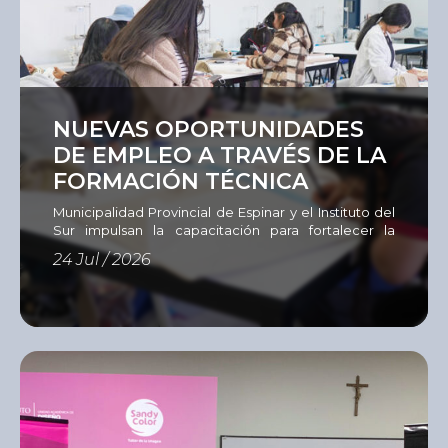
Ver
NUEVAS OPORTUNIDADES
DE EMPLEO A TRAVÉS DE LA
FORMACIÓN TÉCNICA
Municipalidad Provincial de Espinar y el Instituto del
Sur impulsan la capacitación para fortalecer la
empleabilidad La Municipalidad Provincial de
24 Jul / 2026
Espinar, en coordinación con el Instituto del Sur
(ISUR), desarrollan un programa de capacitación
dirigido a 60 personas en situación de
vulnerabilidad, entre jóvenes, adultos y
emprendedores que buscan adquirir nuevas
competencias, actualizar sus conocimientos o
aprender un […]