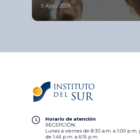
empleabilidad y obtuvieron una
5 Ago / 2026
doble certificación del Instituto del
Sur e International Youth
Foundation (IYF). Con el objetivo de
fortalecer las competencias que hoy
demanda el mercado laboral, el
Instituto del Sur (ISUR) culminó una
nueva edición del Programa de
Empleabilidad desarrollado mediante
la metodología Passport to […]
Horario de atención
RECEPCIÓN:
Lunes a viernes de 8:30 a.m. a 1:00 p.m. 
de 1:45 p.m. a 6:15 p.m.