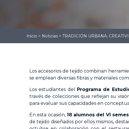
Gestión
Administrativa
Gestión Logística
Contabilidad
Inicio
>
Noticias
>
TRADICIÓN URBANA: CREATIVI
Los accesorios de tejido combinan herramie
se emplean diversas fibras y materiales como
Los estudiantes del
Programa de Estudio
través de colecciones que reflejan su visi
para evaluar sus capacidades en conceptuali
En esta ocasión,
18 alumnos del VI semes
de tejido diseñados por ellos mismos, destac
octubre en colaboración con el restauran