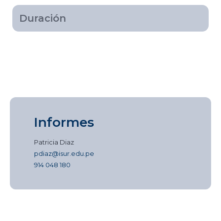
Duración
Informes
Patricia Diaz
pdiaz@isur.edu.pe
914 048 180