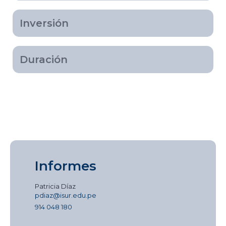
Inversión
Duración
Informes
Patricia Díaz
pdiaz@isur.edu.pe
914 048 180